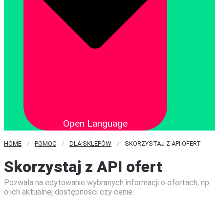
Open Language
HOME
/
POMOC
/
DLA SKLEPÓW
/
SKORZYSTAJ Z API OFERT
Skorzystaj z API ofert
Pozwala na edytowanie wybranych informacji o ofertach, np.
o ich aktualnej dostępności czy cenie.